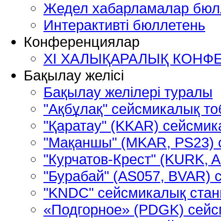
Жедел хабарламалар бюл
Интерактивті бюллетень
Конференциялар
XІ ХАЛЫҚАРАЛЫҚ КОНФ
Бақылау желісі
Бақылау желілері туралы
"Ақбұлақ" сейсмикалық т
"Қаратау" (KKAR) сейсми
"Мақаншы" (MKAR, PS23) 
"Курчатов-Крест" (KURK, 
"Бурабай" (AS057, BVAR)
"KNDC" сейсмикалық ста
«Подгорное» (PDGK) сейс