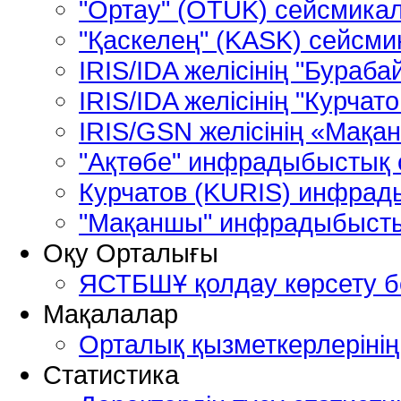
"Ортау" (OTUK) сейсмика
"Қаскелең" (KASK) сейсм
IRIS/IDA желісінің "Бура
IRIS/IDA желісінің "Курча
IRIS/GSN желісінің «Мақ
"Ақтөбе" инфрадыбыстық с
Курчатов (KURIS) инфрад
"Мақаншы" инфрадыбысты
Оқу Орталығы
ЯСТБШҰ қолдау көрсету 
Мақалалар
Орталық қызметкерлеріні
Статистика