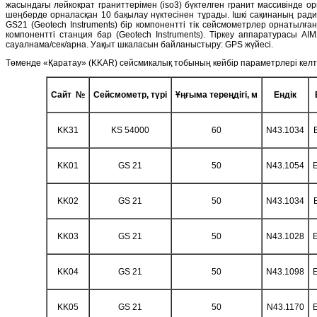
жасындағы лейкократ граниттерімен (iso3) бүктелген гранит массивінде ор
шеңберде орналасқан 10 бақылау нүктесінен тұрады. Ішкі сақинаның ради
GS21 (Geotech Instruments) бір компонентті тік сейсмометрлер орнатылға
компонентті станция бар (Geotech Instruments). Тіркеу аппаратурасы AIM
сауалнама/сек/арна. Уақыт шкаласын байланыстыру: GPS жүйесі.
Төменде «Қаратау» (KKAR) сейсмикалық тобының кейбір параметрлері келті
Сайт №
Сейсмометр, түрі
Ұңғыма тереңдігі, м
Ендік
KK31
KS 54000
60
N43.1034
KK01
GS 21
50
N43.1054
KK02
GS 21
50
N43.1034
KK03
GS 21
50
N43.1028
KK04
GS 21
50
N43.1098
KK05
GS 21
50
N43.1170