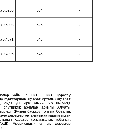
E70.5255
534
тік
E70.5008
526
тік
E70.4871
543
тік
E70.4995
546
тік
рналар бойынша КК01 - КК31 Қаратау
у пункттерінен ақпарат орталық ақпарат
ді, онда үш кіріс ағыны бір шығысқа
рі спутниктік арналар арқылы Алматы
еріледі. Жүйені басқару топтың Орталық
 және деректер орталығынан қашықтықтан
атыдан Қаратау сейсмикалық тобының
(АҚШ) Американдық ұлттық деректер
еді.