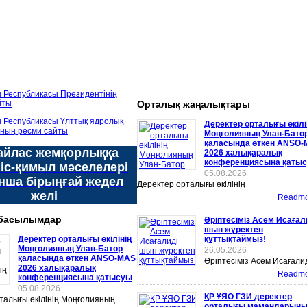
Орталық жаңалықтары
Деректер орталығы өкілі
Моңғолияның Улан-Бато
қаласында өткен ANSO
йлас жемқорлыққа
2026 халықаралық
конференциясына қаты
 іс-қимыл мәселелері
05.08.2026
нша бірыңғай жедел
Деректер орталығы өкілінің
желі
Readmor
басылымдар
Әріптесіміз Асем Исағал
шын жүректен
Деректер орталығы өкілінің
құттықтаймыз!
Моңғолияның Улан-Батор
26.05.2026
қаласында өткен ANSO-MAS
Әріптесіміз Асем Исағали
2026 халықаралық
Readmor
конференциясына қатысуы
05.08.2026
ҚР ҰЯО ГЗИ деректер
талығы өкілінің Моңғолияның
орталығы мамандарын