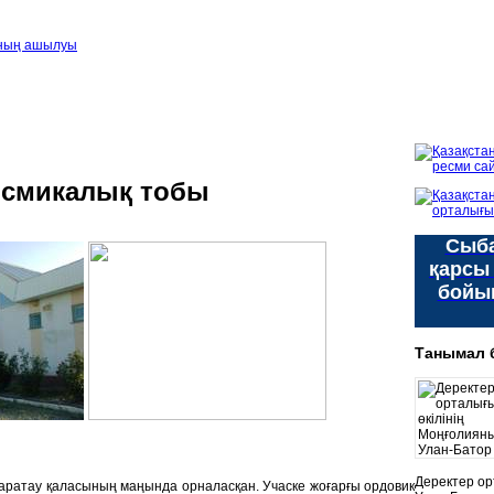
ының ашылуы
йсмикалық тобы
Сыба
қарсы
бойы
Танымал 
Деректер ор
ратау қаласының маңында орналасқан. Учаске жоғарғы ордовик