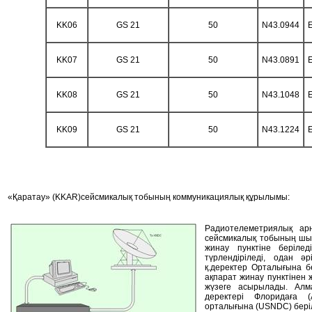
KK06
GS 21
50
N43.0944
KK07
GS 21
50
N43.0891
KK08
GS 21
50
N43.1048
KK09
GS 21
50
N43.1224
«
Қаратау
»
(KKAR)
сейсмикалық тобының коммуникациялық құрылымы:
Радиотелеметриялық а
сейсмикалық тобының шығ
жинау пунктіне беріле
түрлендіріледі, одан ә
қ.
деректер
О
рталығына б
ақпарат жинау пунктінен
жүзеге асырылады. Алм
деректері Флоридаға 
орталығына (USNDC) беріл