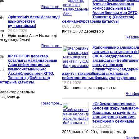
қал
Азия сейсмологиялық
Readmore...
комиссиясының Бас
Ассамблеясы мен ХҒТО,
Әріптесіміз Асем Исағалиді
Ташкент қ. (Өзбекстан)
шын жүректен
семинар-курстарына қатысуы
құттықтаймыз!
08.05.2026
26.05.2026
ҚР ҰЯО ГЗИ деректер о
Әріптесіміз Асем Исағалиді
Readmor
н құттықтаймыз!
Readmore...
Жапонияның халықарал
ынтымақтастық агенттігі
ҚР ҰЯО ГЗИ деректер
(JICA) бағдарламасы
орталығы мамандарының
аясындағы «Бейбітшілікт
Азия сейсмологиялық
сақтау және жер
комиссиясының Бас
сілкіністерінің салдарын
Ассамблеясы мен ХҒТО,
азайту» тақырыбындағы жаһандық
Ташкент қ. (Өзбекстан)
сейсмологиялық бақылаулар курстары
рстарына қатысуы
15.01.2026
Жапонияның халықаралық ы
 деректер орталығы
Readmor
ың Азия �
Readmore...
«Сейсмогеология және
белсенді жарылымдарм
байланысты қауіптілік»
халықаралық ғылыми-
тәжірибелік семинары
25.11.2025
2025 жылғы 10–20 қараша аралығ�
Readmor