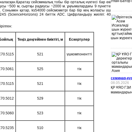
Улан-Батор 
наласқан.Қаратау сейсмикалық тобы бір орталық нүктесі бар екі
усы ~500 м, сыртқы радиусы ~2000 м. ұңғымалардағы 9 пунктте
н. Сонымен қатар, ks54000 сейсмометрі бар бір кең жолақты үш
24S (ScienceHorizons) 24 биттік ADC. Цифрландыру жиілігі: 40
рілген:
шын жүректе
Бойлық
Теңіз деңгейінен биіктігі, м
Ескертулер
E70.5115
521
үшкомпонентті
E70.5061
525
тік
семинар-ку
08.05.2026
E70.5115
521
тік
ҚР ҰЯО ГЗИ
мамандарын
E70.5012
529
тік
E70.5060
523
тік
E70.5235
510
тік