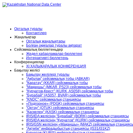
Орталық туралы
Контактілер
Жаңалықтар
Орталық жаңалықтары
Болған оқиғалар туралы ақпарат
Сейсмикалық бюллетеньдер
Жедел хабарламалар бюллетені
Интерактивті бюллетень
Конференциялар
XІ ХАЛЫҚАРАЛЫҚ КОНФЕРЕНЦИЯ
Бақылау желісі
Бақылау желілері туралы
"Ақбұлақ" сейсмикалық тобы (ABKAR)
"Қаратау" (KKAR) сейсмикалық тобы
"Мақаншы" (MKAR, PS23) сейсмикалық тобы
"Курчатов-Крест" (KURK, AS058) сейсмикалық тобы
"Бурабай" (AS057, BVAR) сейсмикалық тобы
"KNDC" сейсмикалық станциясы
«Подгорное» (PDGK) сейсмикалық станциясы
"Ортау" (OTUK) сейсмикалық станциясы
"Қаскелең" (KASK) сейсмикалық станциясы
IRIS/IDA желісінің "Бурабай" (BORK) сейсмикалық станциясы
IRIS/IDA желісінің "Курчатов" (KURK) сейсмикалық станциясы
IRIS/GSN желісінің «Мақаншы» (MAKZ) сейсмикалық станцияс
"Ақтөбе" инфрадыбыстық станциясы (IS31/I31KZ)
Курчатов (KURIS) инфрадыбыстық станциясы