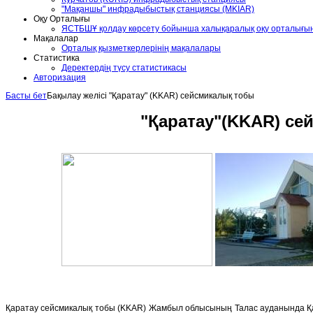
"Мақаншы" инфрадыбыстық станциясы (MKIAR)
Оқу Орталығы
ЯСТБШҰ қолдау көрсету бойынша халықаралық оқу орталығ
Мақалалар
Орталық қызметкерлерінің мақалалары
Статистика
Деректердің түсу статистикасы
Авторизация
Басты бет
Бақылау желісі
"Қаратау" (KKAR) сейсмикалық тобы
"
Қаратау"
(KKAR) се
Қаратау сейсмикалық тобы (KKAR) Жамбыл облысының Талас ауданында Қа