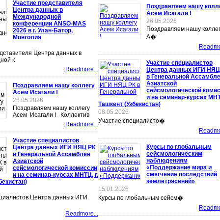
Участие представителя
Поздравляем нашу колл
Центра данных в
Асем Исагали !
Международной
26.05.2026
конференции ANSO-MAS
Поздравляем нашу колле
2026 в г. Улан-Батор,
А�
Монголия
Readmor
дставителя Центра данных в
ной к
Участие специалистов
Readmore...
Центра данных ИГИ НЯЦ
в Генеральной Ассамбл
Азиатской
Поздравляем нашу коллегу
сейсмологической коми
Асем Исагали !
и на семинар-курсах МНТЦ
26.05.2026
Ташкент (Узбекистан)
Поздравляем нашу коллегу
08.05.2026
Асем Исагали ! Коллектив
Участие специалисто�
Readmore...
Readmor
Участие специалистов
Курсы по глобальным
Центра данных ИГИ НЯЦ РК
сейсмологическим
в Генеральной Ассамблее
наблюдениям
Азиатской
«Поддержание мира и
сейсмологической комиссии
смягчение последствий
и на семинар-курсах МНТЦ, г.
землетрясений»
бекистан)
15.01.2026
ециалистов Центра данных ИГИ
Курсы по глобальным сейсм�
Readmor
Readmore...