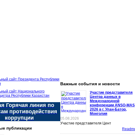
Важные события и новости
Участие представителя
Центра данных в
Международной
я Горячая линия по
конференции ANSO-MAS
2026 в г. Улан-Батор,
сам противодействия
Монголия
коррупции
05.08.2026
Участие представителя Цент
ые публикации
Readmor