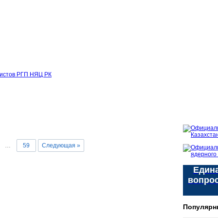
листов РГП НЯЦ РК
…
59
Следующая »
Едина
вопро
Популярн