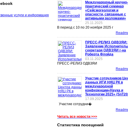
Международный научно-
cebook
практический семинар
«Сейсмогеология и
опасности, связанные с
активными разломами»
25.11.2025
В период с 10 по 20 ноября 2025 г
Readmor
ПРЕСС-РЕЛИЗ ОДВЗЯИ:
Заявление Исполнитель
секретаря ОДВЗЯИ г-на
Роберта Флойда
03.11.2025
ПРЕСС-РЕЛИЗ ОДВЗЯИ
Readmor
Участие сотрудников Це
данных ИГИ НЯЦ РК в
международной
конференции«Наука и
Технологии 2025» (SnT20
17.09.2025
Участие сотрудни�
Readmor
Читать все новости >>>
Статистика посещений