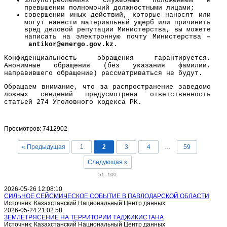
злоупотреблениях служебным положением и
превышении полномочий должностными лицами;
совершении иных действий, которые наносят или
могут нанести материальный ущерб или причинить
вред деловой репутации Министерства, вы можете
написать на электронную почту Министерства
–
a
ntikor@
energo
.gov.kz
.
Конфиденциальность обращения гарантируется.
Анонимные обращения (без указания фамилии,
направившего обращение) рассматриваться не будут.
Обращаем внимание, что за распространение заведомо
ложных сведений предусмотрена ответственность
статьей 274 Уголовного кодекса РК.
Просмотров: 7412902
« Предыдущая
1
2
3
4
…
59
Следующая »
51–100
2026-05-26 12:08:10
СИЛЬНОЕ СЕЙСМИЧЕСКОЕ СОБЫТИЕ В ПАВЛОДАРСКОЙ ОБЛАСТИ
Источник: Казахстанский Национальный Центр данных
2026-05-24 21:02:58
ЗЕМЛЕТРЯСЕНИЕ НА ТЕРРИТОРИИ ТАДЖИКИСТАНА
Источник: Казахстанский Национальный Центр данных