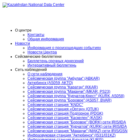
O центре
Контакты
Общая информация
Новости
Информация о произошедших событиях
Новости Центра
Сейсмические бюллетени
Бюллетень срочных донесений
Интерактивный бюллетень
Сеть наблюдений
О сети наблюдения
Сейсмическая группа "Акбулак" (ABKAR)
Актюбинск (AS059, AKTO)
Сейсмическая группа "Каратау" (KKAR)
Сейсмическая группа "Маканчи" (MKAR, PS23)
Сейсмическая группа "Курчатов-Крест" (KURK, AS058)
Сейсмическая группа "Боровое" (AS057, BVAR)
Сейсмическая станция "KNDC"
Сейсмическая станция «Ортау» (OTUK)
Сейсмическая станция Подгорное (PDGK)
Сейсмическая станция "Каскелен" (KASK)
Сейсмическая станция "Боровое" (BORK) сети IRIS/IDA
Сейсмическая станция "Курчатов" (KURK) сети IRIS/IDA
Сейсмическая станция "Маканчи" (MAKZ) сети IRIS/GSN
Инфразвуковая станция "Актюбинск" (IS31/I31KZ)
Инфразвуковая станция Курчатов (KURIS)