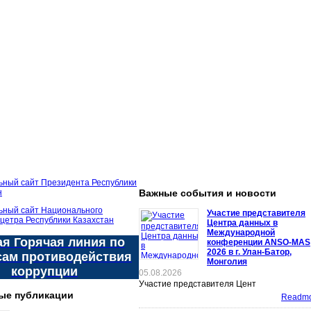
Важные события и новости
Участие представителя
Центра данных в
Международной
я Горячая линия по
конференции ANSO-MAS
2026 в г. Улан-Батор,
сам противодействия
Монголия
коррупции
05.08.2026
Участие представителя Цент
ые публикации
Readmor