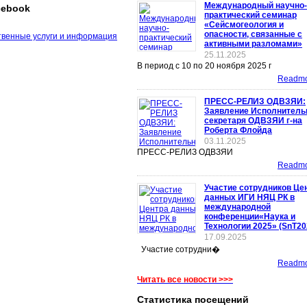
Международный научно-
cebook
практический семинар
«Сейсмогеология и
опасности, связанные с
активными разломами»
25.11.2025
В период с 10 по 20 ноября 2025 г
Readmor
ПРЕСС-РЕЛИЗ ОДВЗЯИ:
Заявление Исполнитель
секретаря ОДВЗЯИ г-на
Роберта Флойда
03.11.2025
ПРЕСС-РЕЛИЗ ОДВЗЯИ
Readmor
Участие сотрудников Це
данных ИГИ НЯЦ РК в
международной
конференции«Наука и
Технологии 2025» (SnT20
17.09.2025
Участие сотрудни�
Readmor
Читать все новости >>>
Статистика посещений