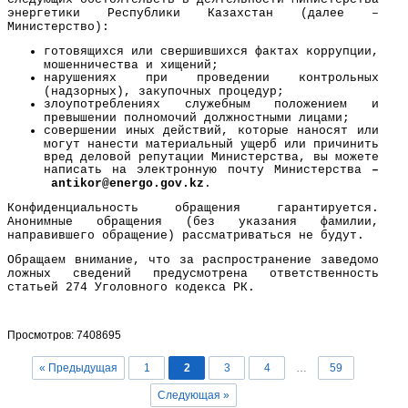
энергетики Республики Казахстан (далее –
Министерство):
готовящихся или свершившихся фактах коррупции,
мошенничества и хищений;
нарушениях при проведении контрольных
(надзорных), закупочных процедур;
злоупотреблениях служебным положением и
превышении полномочий должностными лицами;
совершении иных действий, которые наносят или
могут нанести материальный ущерб или причинить
вред деловой репутации Министерства, вы можете
написать на электронную почту Министерства
–
a
ntikor@
energo
.gov.kz
.
Конфиденциальность обращения гарантируется.
Анонимные обращения (без указания фамилии,
направившего обращение) рассматриваться не будут.
Обращаем внимание, что за распространение заведомо
ложных сведений предусмотрена ответственность
статьей 274 Уголовного кодекса РК.
Просмотров: 7408695
« Предыдущая
1
2
3
4
…
59
Следующая »