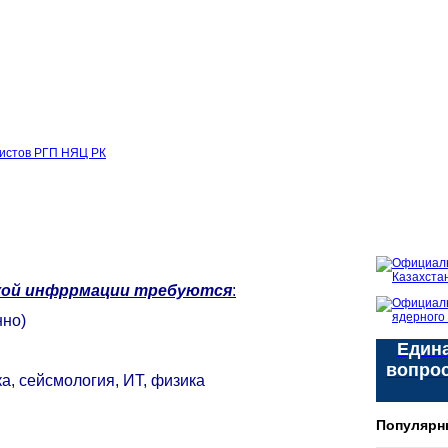
листов РГП НЯЦ РК
кой инфррмации
требуются
:
нно)
Едина
вопро
, сейсмология, ИТ, физика
Популярн