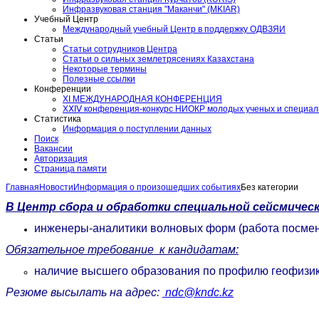
Инфразвуковая станция "Маканчи" (MKIAR)
Учебный Центр
Международный учебный Центр в поддержку ОДВЗЯИ
Статьи
Статьи сотрудников Центра
Статьи о сильных землетрясениях Казахстана
Некоторые термины
Полезные ссылки
Конференции
XI МЕЖДУНАРОДНАЯ КОНФЕРЕНЦИЯ
ХⅩΙⅤ конференция-конкурс НИОКР молодых ученых и специа
Статистика
Информация о поступлении данных
Поиск
Вакансии
Авторизация
Страница памяти
Главная
Новости
Информация о произошедших событиях
Без категории
В Центр сбора и обработки специальной сейсмичес
инженеры-аналитики волновых форм (работа посме
Обязательное требование к кандидатам:
наличие высшего образования по профилю геофизика
Резюме высылать на адрес:
ndc@kndc.kz