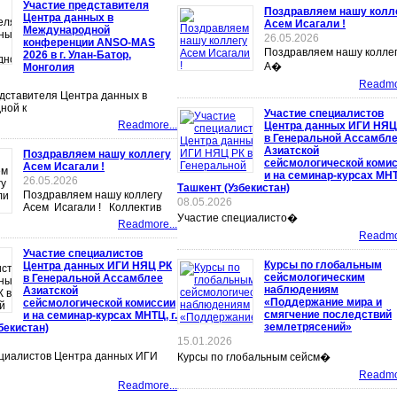
Участие представителя
Поздравляем нашу колл
Центра данных в
Асем Исагали !
Международной
26.05.2026
конференции ANSO-MAS
Поздравляем нашу колле
2026 в г. Улан-Батор,
А�
Монголия
Readmor
дставителя Центра данных в
ной к
Участие специалистов
Readmore...
Центра данных ИГИ НЯЦ
в Генеральной Ассамбл
Азиатской
Поздравляем нашу коллегу
сейсмологической коми
Асем Исагали !
и на семинар-курсах МНТЦ
26.05.2026
Ташкент (Узбекистан)
Поздравляем нашу коллегу
08.05.2026
Асем Исагали ! Коллектив
Участие специалисто�
Readmore...
Readmor
Участие специалистов
Курсы по глобальным
Центра данных ИГИ НЯЦ РК
сейсмологическим
в Генеральной Ассамблее
наблюдениям
Азиатской
«Поддержание мира и
сейсмологической комиссии
смягчение последствий
и на семинар-курсах МНТЦ, г.
землетрясений»
бекистан)
15.01.2026
ециалистов Центра данных ИГИ
Курсы по глобальным сейсм�
Readmor
Readmore...