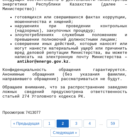
энергетики Республики Казахстан (далее –
Министерство):
готовящихся или свершившихся фактах коррупции,
мошенничества и хищений;
нарушениях при проведении контрольных
(надзорных), закупочных процедур;
злоупотреблениях служебным положением и
превышении полномочий должностными лицами;
совершении иных действий, которые наносят или
могут нанести материальный ущерб или причинить
вред деловой репутации Министерства, вы можете
написать на электронную почту Министерства
–
a
ntikor@
energo
.gov.kz
.
Конфиденциальность обращения гарантируется.
Анонимные обращения (без указания фамилии,
направившего обращение) рассматриваться не будут.
Обращаем внимание, что за распространение заведомо
ложных сведений предусмотрена ответственность
статьей 274 Уголовного кодекса РК.
Просмотров: 7413077
« Предыдущая
1
2
3
4
…
59
Следующая »