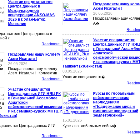
Участие представителя
Поздравляем нашу колл
Центра данных в
Асем Исагали !
Международной
26.05.2026
конференции ANSO-MAS
Поздравляем нашу колле
2026 в г. Улан-Батор,
А�
Монголия
Readmor
дставителя Центра данных в
ной к
Участие специалистов
Readmore...
Центра данных ИГИ НЯЦ
в Генеральной Ассамбл
Азиатской
Поздравляем нашу коллегу
сейсмологической коми
Асем Исагали !
и на семинар-курсах МНТЦ
26.05.2026
Ташкент (Узбекистан)
Поздравляем нашу коллегу
08.05.2026
Асем Исагали ! Коллектив
Участие специалисто�
Readmore...
Readmor
Участие специалистов
Курсы по глобальным
Центра данных ИГИ НЯЦ РК
сейсмологическим
в Генеральной Ассамблее
наблюдениям
Азиатской
«Поддержание мира и
сейсмологической комиссии
смягчение последствий
и на семинар-курсах МНТЦ, г.
землетрясений»
бекистан)
15.01.2026
ециалистов Центра данных ИГИ
Курсы по глобальным сейсм�
Readmor
Readmore...