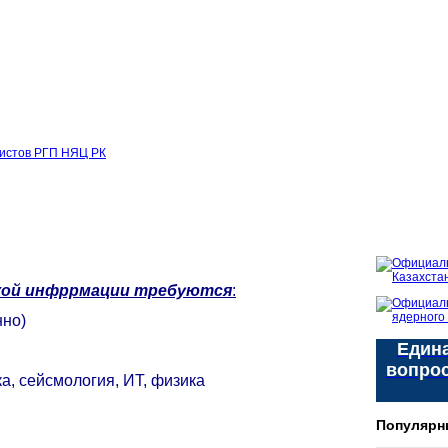
листов РГП НЯЦ РК
кой инфррмации
требуются
:
нно)
Едина
вопро
, сейсмология, ИТ, физика
Популярн