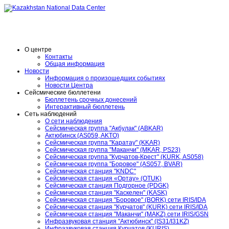
O центре
Контакты
Общая информация
Новости
Информация о произошедших событиях
Новости Центра
Сейсмические бюллетени
Бюллетень срочных донесений
Интерактивный бюллетень
Сеть наблюдений
О сети наблюдения
Сейсмическая группа "Акбулак" (ABKAR)
Актюбинск (AS059, AKTO)
Сейсмическая группа "Каратау" (KKAR)
Сейсмическая группа "Маканчи" (MKAR, PS23)
Сейсмическая группа "Курчатов-Крест" (KURK, AS058)
Сейсмическая группа "Боровое" (AS057, BVAR)
Сейсмическая станция "KNDC"
Сейсмическая станция «Ортау» (OTUK)
Сейсмическая станция Подгорное (PDGK)
Сейсмическая станция "Каскелен" (KASK)
Сейсмическая станция "Боровое" (BORK) сети IRIS/IDA
Сейсмическая станция "Курчатов" (KURK) сети IRIS/IDA
Сейсмическая станция "Маканчи" (MAKZ) сети IRIS/GSN
Инфразвуковая станция "Актюбинск" (IS31/I31KZ)
Инфразвуковая станция Курчатов (KURIS)