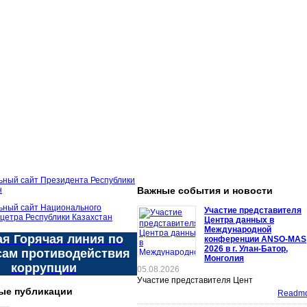
Важные события и новости
Участие представителя
Центра данных в
Международной
я Горячая линия по
конференции ANSO-MAS
2026 в г. Улан-Батор,
сам противодействия
Монголия
коррупции
05.08.2026
Участие представителя Цент
ые публикации
Readmor