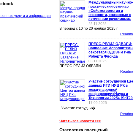
Международный научно-
cebook
практический семинар
«Сейсмогеология и
опасности, связанные с
активными разломами»
25.11.2025
В период с 10 по 20 ноября 2025 г
Readmor
ПРЕСС-РЕЛИЗ ОДВЗЯИ:
Заявление Исполнитель
секретаря ОДВЗЯИ г-на
Роберта Флойда
03.11.2025
ПРЕСС-РЕЛИЗ ОДВЗЯИ
Readmor
Участие сотрудников Це
данных ИГИ НЯЦ РК в
международной
конференции«Наука и
Технологии 2025» (SnT20
17.09.2025
Участие сотрудни�
Readmor
Читать все новости >>>
Статистика посещений