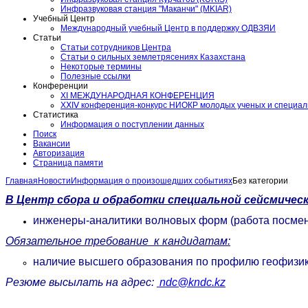
Инфразвуковая станция "Маканчи" (MKIAR)
Учебный Центр
Международный учебный Центр в поддержку ОДВЗЯИ
Статьи
Статьи сотрудников Центра
Статьи о сильных землетрясениях Казахстана
Некоторые термины
Полезные ссылки
Конференции
XI МЕЖДУНАРОДНАЯ КОНФЕРЕНЦИЯ
ХⅩΙⅤ конференция-конкурс НИОКР молодых ученых и специа
Статистика
Информация о поступлении данных
Поиск
Вакансии
Авторизация
Страница памяти
Главная
Новости
Информация о произошедших событиях
Без категории
В Центр сбора и обработки специальной сейсмичес
инженеры-аналитики волновых форм (работа посме
Обязательное требование к кандидатам:
наличие высшего образования по профилю геофизика
Резюме высылать на адрес:
ndc@kndc.kz