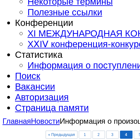
Некоторые термины
Полезные ссылки
Конференции
XI МЕЖДУНАРОДНАЯ К
ХⅩΙⅤ конференция-конку
Статистика
Информация о поступлен
Поиск
Вакансии
Авторизация
Страница памяти
Главная
Новости
Информация о произо
« Предыдущая
1
2
3
4