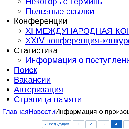
Некоторые термины
Полезные ссылки
Конференции
XI МЕЖДУНАРОДНАЯ К
ХⅩΙⅤ конференция-конку
Статистика
Информация о поступлен
Поиск
Вакансии
Авторизация
Страница памяти
Главная
Новости
Информация о произо
« Предыдущая
1
2
3
4