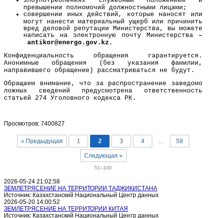
злоупотреблениях служебным положением и
превышении полномочий должностными лицами;
совершении иных действий, которые наносят или
могут нанести материальный ущерб или причинить
вред деловой репутации Министерства, вы можете
написать на электронную почту Министерства
–
a
ntikor@
energo
.gov.kz
.
Конфиденциальность обращения гарантируется.
Анонимные обращения (без указания фамилии,
направившего обращение) рассматриваться не будут.
Обращаем внимание, что за распространение заведомо
ложных сведений предусмотрена ответственность
статьей 274 Уголовного кодекса РК.
Просмотров: 7400827
« Предыдущая
1
2
3
4
…
59
Следующая »
51–100
2026-05-24 21:02:58
ЗЕМЛЕТРЯСЕНИЕ НА ТЕРРИТОРИИ ТАДЖИКИСТАНА
Источник: Казахстанский Национальный Центр данных
2026-05-20 14:00:52
ЗЕМЛЕТРЯСЕНИЕ НА ТЕРРИТОРИИ КИТАЯ
Источник: Казахстанский Национальный Центр данных