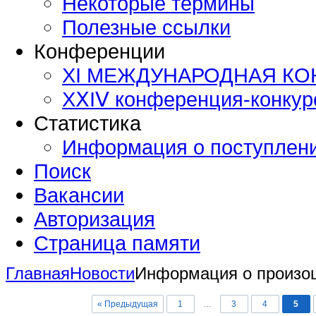
Некоторые термины
Полезные ссылки
Конференции
XI МЕЖДУНАРОДНАЯ К
ХⅩΙⅤ конференция-конку
Статистика
Информация о поступлен
Поиск
Вакансии
Авторизация
Страница памяти
Главная
Новости
Информация о произо
« Предыдущая
1
…
3
4
5