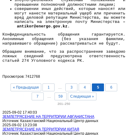
злоупотреблениях служебным положением и
превышении полномочий должностными лицами;
совершении иных действий, которые наносят или
могут нанести материальный ущерб или причинить
вред деловой репутации Министерства, вы можете
написать на электронную почту Министерства
–
a
ntikor@
energo
.gov.kz
.
Конфиденциальность обращения гарантируется.
Анонимные обращения (без указания фамилии,
направившего обращение) рассматриваться не будут.
Обращаем внимание, что за распространение заведомо
ложных сведений предусмотрена ответственность
статьей 274 Уголовного кодекса РК.
Просмотров: 7412768
« Предыдущая
1
…
3
4
5
6
7
…
59
Следующая »
201–250
2025-09-02 17:40:03
ЗЕМЛЕТРЯСЕНИЕ НА ТЕРРИТОРИИ АФГАНИСТАНА
Источник: Казахстанский Национальный Центр данных
2025-09-02 13:23:08
ЗЕМЛЕТРЯСЕНИЕ НА ТЕРРИТОРИИ КИТАЯ
Источник: Казахстанский Национальный Центр данных