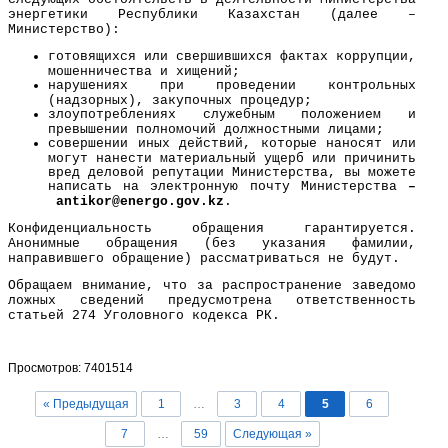
энергетики Республики Казахстан (далее –
Министерство):
готовящихся или свершившихся фактах коррупции,
мошенничества и хищений;
нарушениях при проведении контрольных
(надзорных), закупочных процедур;
злоупотреблениях служебным положением и
превышении полномочий должностными лицами;
совершении иных действий, которые наносят или
могут нанести материальный ущерб или причинить
вред деловой репутации Министерства, вы можете
написать на электронную почту Министерства
–
a
ntikor@
energo
.gov.kz
.
Конфиденциальность обращения гарантируется.
Анонимные обращения (без указания фамилии,
направившего обращение) рассматриваться не будут.
Обращаем внимание, что за распространение заведомо
ложных сведений предусмотрена ответственность
статьей 274 Уголовного кодекса РК.
Просмотров: 7401514
« Предыдущая
1
…
3
4
5
6
7
…
59
Следующая »