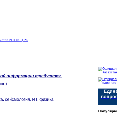
листов РГП НЯЦ РК
кой инфррмации
требуются
:
нно)
Едина
вопро
, сейсмология, ИТ, физика
Популярн