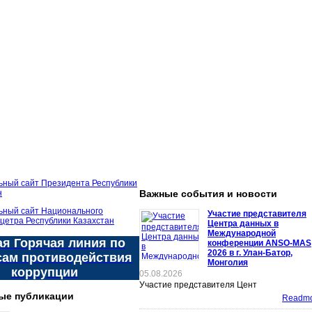
Важные события и новости
Участие представителя
Центра данных в
Международной
я Горячая линия по
конференции ANSO-MAS
2026 в г. Улан-Батор,
сам противодействия
Монголия
коррупции
05.08.2026
Участие представителя Цент
ые публикации
Readmor