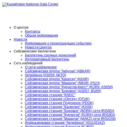
O центре
Контакты
Общая информация
Новости
Информация о произошедших событиях
Новости Центра
Сейсмические бюллетени
Бюллетень срочных донесений
Интерактивный бюллетень
Сеть наблюдений
О сети наблюдения
Сейсмическая группа "Акбулак" (ABKAR)
Актюбинск (AS059, AKTO)
Сейсмическая группа "Каратау" (KKAR)
Сейсмическая группа "Маканчи" (MKAR, PS23)
Сейсмическая группа "Курчатов-Крест" (KURK, AS058)
Сейсмическая группа "Боровое" (AS057, BVAR)
Сейсмическая станция "KNDC"
Сейсмическая станция «Ортау» (OTUK)
Сейсмическая станция Подгорное (PDGK)
Сейсмическая станция "Каскелен" (KASK)
Сейсмическая станция "Боровое" (BORK) сети IRIS/IDA
Сейсмическая станция "Курчатов" (KURK) сети IRIS/IDA
Сейсмическая станция "Маканчи" (MAKZ) сети IRIS/GSN
Инфразвуковая станция "Актюбинск" (IS31/I31KZ)
Инфразвуковая станция Курчатов (KURIS)