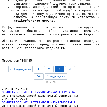
злоупотреблениях служебным положением и
превышении полномочий должностными лицами;
совершении иных действий, которые наносят или
могут нанести материальный ущерб или причинить
вред деловой репутации Министерства, вы можете
написать на электронную почту Министерства
–
a
ntikor@
energo
.gov.kz
.
Конфиденциальность обращения гарантируется.
Анонимные обращения (без указания фамилии,
направившего обращение) рассматриваться не будут.
Обращаем внимание, что за распространение заведомо
ложных сведений предусмотрена ответственность
статьей 274 Уголовного кодекса РК.
Просмотров: 7398485
« Предыдущая
1
2
3
4
5
…
59
Следующая »
101–150
2026-03-07 23:52:08
ЗЕМЛЕТРЯСЕНИЕ НА ТЕРРИТОРИИ АФГАНИСТАНА
Источник: Казахстанский Национальный Центр данных
2026-03-07 17:27:06
ЗЕМЛЕТРЯСЕНИЕ НА ТЕРРИТОРИИ КЫРГЫЗСТАНА
Источник: Казахстанский Национальный Центр данных