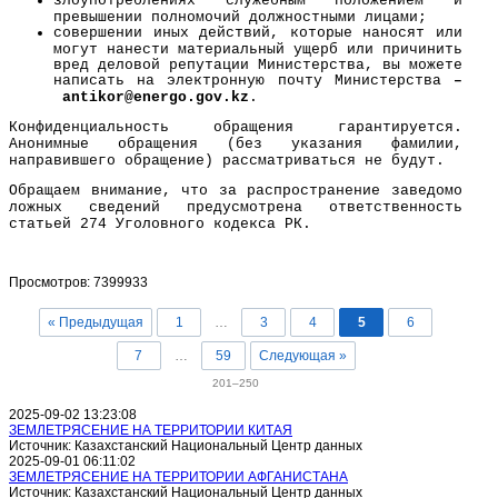
злоупотреблениях служебным положением и
превышении полномочий должностными лицами;
совершении иных действий, которые наносят или
могут нанести материальный ущерб или причинить
вред деловой репутации Министерства, вы можете
написать на электронную почту Министерства
–
a
ntikor@
energo
.gov.kz
.
Конфиденциальность обращения гарантируется.
Анонимные обращения (без указания фамилии,
направившего обращение) рассматриваться не будут.
Обращаем внимание, что за распространение заведомо
ложных сведений предусмотрена ответственность
статьей 274 Уголовного кодекса РК.
Просмотров: 7399933
« Предыдущая
1
…
3
4
5
6
7
…
59
Следующая »
201–250
2025-09-02 13:23:08
ЗЕМЛЕТРЯСЕНИЕ НА ТЕРРИТОРИИ КИТАЯ
Источник: Казахстанский Национальный Центр данных
2025-09-01 06:11:02
ЗЕМЛЕТРЯСЕНИЕ НА ТЕРРИТОРИИ АФГАНИСТАНА
Источник: Казахстанский Национальный Центр данных