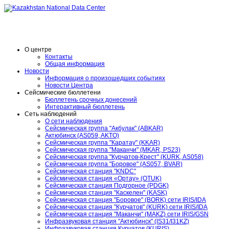
O центре
Контакты
Общая информация
Новости
Информация о произошедших событиях
Новости Центра
Сейсмические бюллетени
Бюллетень срочных донесений
Интерактивный бюллетень
Сеть наблюдений
О сети наблюдения
Сейсмическая группа "Акбулак" (ABKAR)
Актюбинск (AS059, AKTO)
Сейсмическая группа "Каратау" (KKAR)
Сейсмическая группа "Маканчи" (MKAR, PS23)
Сейсмическая группа "Курчатов-Крест" (KURK, AS058)
Сейсмическая группа "Боровое" (AS057, BVAR)
Сейсмическая станция "KNDC"
Сейсмическая станция «Ортау» (OTUK)
Сейсмическая станция Подгорное (PDGK)
Сейсмическая станция "Каскелен" (KASK)
Сейсмическая станция "Боровое" (BORK) сети IRIS/IDA
Сейсмическая станция "Курчатов" (KURK) сети IRIS/IDA
Сейсмическая станция "Маканчи" (MAKZ) сети IRIS/GSN
Инфразвуковая станция "Актюбинск" (IS31/I31KZ)
Инфразвуковая станция Курчатов (KURIS)