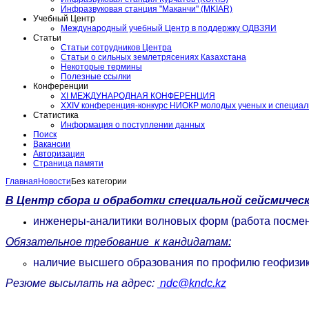
Инфразвуковая станция "Маканчи" (MKIAR)
Учебный Центр
Международный учебный Центр в поддержку ОДВЗЯИ
Статьи
Статьи сотрудников Центра
Статьи о сильных землетрясениях Казахстана
Некоторые термины
Полезные ссылки
Конференции
XI МЕЖДУНАРОДНАЯ КОНФЕРЕНЦИЯ
ХⅩΙⅤ конференция-конкурс НИОКР молодых ученых и специа
Статистика
Информация о поступлении данных
Поиск
Вакансии
Авторизация
Страница памяти
Главная
Новости
Без категории
В Центр сбора и обработки специальной сейсмичес
инженеры-аналитики волновых форм (работа посме
Обязательное требование к кандидатам:
наличие высшего образования по профилю геофизика
Резюме высылать на адрес:
ndc@kndc.kz