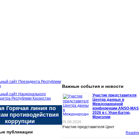
Важные события и новости
Участие представителя
Центра данных в
Международной
я Горячая линия по
конференции ANSO-MAS
2026 в г. Улан-Батор,
сам противодействия
Монголия
коррупции
05.08.2026
Участие представителя Цент
ые публикации
Readmor