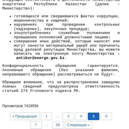
энергетики Республики Казахстан (далее –
Министерство):
готовящихся или свершившихся фактах коррупции,
мошенничества и хищений;
нарушениях при проведении контрольных
(надзорных), закупочных процедур;
злоупотреблениях служебным положением и
превышении полномочий должностными лицами;
совершении иных действий, которые наносят или
могут нанести материальный ущерб или причинить
вред деловой репутации Министерства, вы можете
написать на электронную почту Министерства
–
a
ntikor@
energo
.gov.kz
.
Конфиденциальность обращения гарантируется.
Анонимные обращения (без указания фамилии,
направившего обращение) рассматриваться не будут.
Обращаем внимание, что за распространение заведомо
ложных сведений предусмотрена ответственность
статьей 274 Уголовного кодекса РК.
Просмотров: 7419556
« Предыдущая
1
…
3
4
5
6
7
…
59
Следующая »