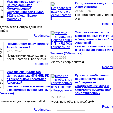
Участие представителя
Поздравляем нашу колл
Центра данных в
Асем Исагали !
Международной
26.05.2026
конференции ANSO-MAS
Поздравляем нашу колле
2026 в г. Улан-Батор,
А�
Монголия
Readmor
дставителя Центра данных в
ной к
Участие специалистов
Readmore...
Центра данных ИГИ НЯЦ
в Генеральной Ассамбл
Азиатской
Поздравляем нашу коллегу
сейсмологической коми
Асем Исагали !
и на семинар-курсах МНТЦ
26.05.2026
Ташкент (Узбекистан)
Поздравляем нашу коллегу
08.05.2026
Асем Исагали ! Коллектив
Участие специалисто�
Readmore...
Readmor
Участие специалистов
Курсы по глобальным
Центра данных ИГИ НЯЦ РК
сейсмологическим
в Генеральной Ассамблее
наблюдениям
Азиатской
«Поддержание мира и
сейсмологической комиссии
смягчение последствий
и на семинар-курсах МНТЦ, г.
землетрясений»
бекистан)
15.01.2026
ециалистов Центра данных ИГИ
Курсы по глобальным сейсм�
Readmor
Readmore...