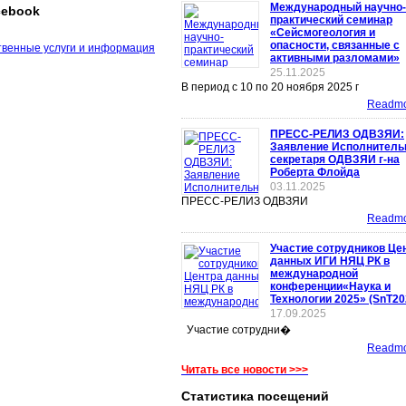
Международный научно-
cebook
практический семинар
«Сейсмогеология и
опасности, связанные с
активными разломами»
25.11.2025
В период с 10 по 20 ноября 2025 г
Readmor
ПРЕСС-РЕЛИЗ ОДВЗЯИ:
Заявление Исполнитель
секретаря ОДВЗЯИ г-на
Роберта Флойда
03.11.2025
ПРЕСС-РЕЛИЗ ОДВЗЯИ
Readmor
Участие сотрудников Це
данных ИГИ НЯЦ РК в
международной
конференции«Наука и
Технологии 2025» (SnT20
17.09.2025
Участие сотрудни�
Readmor
Читать все новости >>>
Статистика посещений