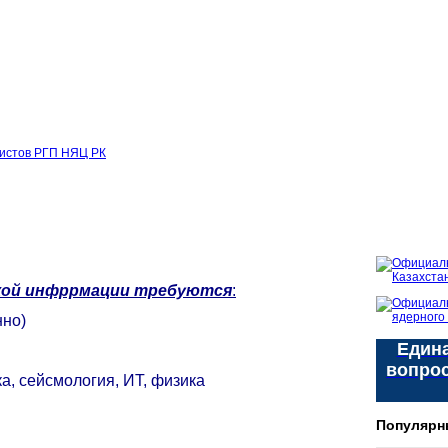
листов РГП НЯЦ РК
кой инфррмации
требуются
:
нно)
Едина
вопро
, сейсмология, ИТ, физика
Популярн